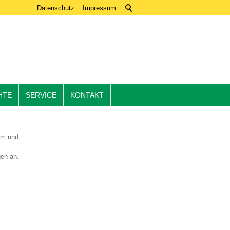
Datenschutz
Impressum
HTE
SERVICE
KONTAKT
 im und
gen an.