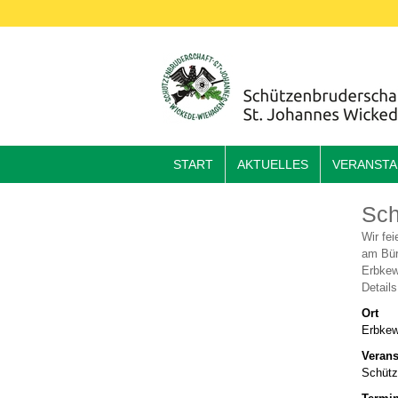
START
AKTUELLES
VERANST
Sch
Wir fe
am Bür
Erbkew
Detail
Ort
Erbkew
Verans
Schütz